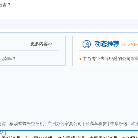
危害？
动态推荐
更多内容>>
DELIVE
污染吗？
●
甘谷专业去除甲醛的公司靠
息港
|
移动式螺杆空压机
|
广州办公家具公司
|
登高车租赁
|
中康极选
|
武
站
|