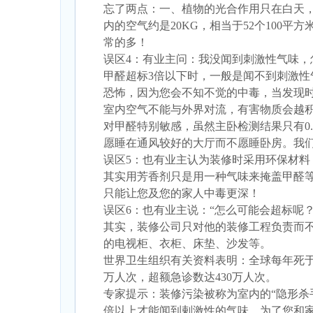
忘了两点：一、植物的光合作用只在白天
内的空气约是20KG，相当于52个10
常的多！
误区4：有业主问：我没闻到刺激性气味，
甲醛超标3倍以下时，一般是闻不到刺激性
恐怖，因为您会不知不觉的中毒，当发现
室内空气不能与外界对流，有害物质会越
对甲醛特别敏感，虽然主卧检测结果只有0
愿睡在通风较好的大厅而不愿睡卧房。我
误区5：也有业主认为装修时采用环保材
其实用芳香剂只是用一种气味来掩盖甲醛
只能让您及您的家人中毒更深！
误区6：也有业主说：“怎么可能会超标呢
其实，装修公司只对他的装修工程负责而
的电视柜、衣柜、床垫、沙发等。
世界卫生组织有关资料表明：全球每年死于因
万人次，超额急诊数达430万人次。
专家提示：装修污染被称为室内的“隐形杀
倍以上才能闻到剌激性的气味。为了您和