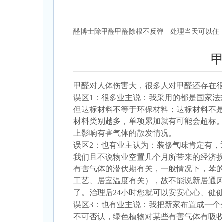
醛博士除甲醛甲醛除根不反弹，处理当天可以住！赵经
甲醛对人体伤害
大，很多人对甲醛还存在
误区1：很多业主说：我采用的都是国家法
但达标材料不等于环保材料；达标材料不是
材料类别越多，单项累加就有可能会超标
上影响有害气体的散发情况。
误区2：也有业主认为：装修气味肯定有，
我们且不说物业空置几个月所带来的经济
有害气体的潜伏期有关，一般情况下，苯的
工艺、居室温度有关），故不能说新居通
了。治理后24小时您就可以安安心心、健
误区3：也有业主说：我把新家布置成一个
不可否认，绿色植物对某些有害气体有吸