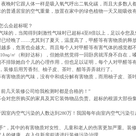
，夜晚时它跟人体一样是吸入氧气呼出二氧化碳，而且大多数人
0平方米的普通居室的空气重量，放置在家中的绿色植物一天又能吸
怎么会超标呢？
气味的，当闻得到刺激性气味时已超标4至8倍以上，足以令您
时已经晚了……尤其到了夏天，温度高了，甲醛等有害物质的释
积越多，危害也会越大。而且每个人对甲醛等有害气体的感觉都
.10㎎/㎡（刚好达标），但她依然觉得一回卧房就浑身不自在
们不排除她自个儿的心理作用，但也足以证明，每个人对甲醛等
料，装修后用芳香剂、柚子皮、茶叶、醋等弄弄就行了。
等有害物质的气味，没有中和或分解有害物质，而用柚子皮、茶
？前几天装修公司给我检测时都是合格的！”
不会对您所购买的家具及其它装饰物品负责。超标的根源大部份
室内空气污染的人数达到280万！我国每年由室内空气污染引起的
手”，其中的有害物质对女性、儿童和老人的伤害更加严重。装
家人的健康，在入住新房前请进行装修污染治理。