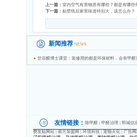
上一篇：
室内空气有害物质有哪些？都是有哪些
下一篇：
贴壁纸后家里味道特别大，该怎么办？
新闻推荐
NEWS
●
甘谷醛博士课堂：装修用的都是环保材料，会有甲醛
友情链接：
除甲醛
|
甲醛治理
|
郓城信
费发贴网站
|
南方加盟网
|
环境科技
|
宠物火化
|
广告网