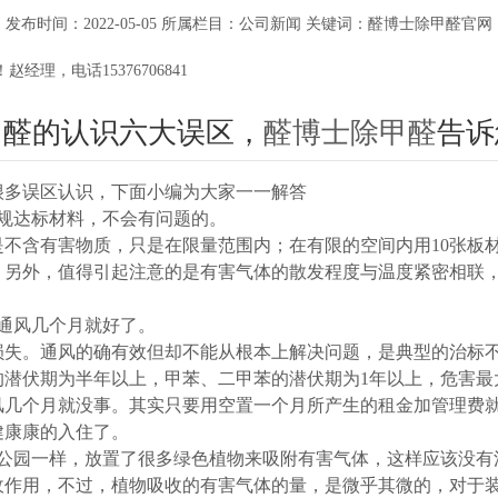
发布时间：2022-05-05 所属栏目：公司新闻 关键词：醛博士除甲醛官网
理，电话15376706841
甲醛的认识六大误区，
醛博士除甲醛
告诉
很多误区认识，下面小编为大家一一解答
规达标材料，不会有问题的。
不含有害物质，只是在限量范围内；在有限的空间内用10张板
。另外，值得引起注意的是有害气体的散发程度与温度紧密相联
通风几个月就好了。
损失。通风的确有效但却不能从根本上解决问题，是典型的治标
潜伏期为半年以上，甲苯、二甲苯的潜伏期为1年以上，危害最大
风几个月就没事。其实只要用空置一个月所产生的租金加管理费
健康康的入住了。
公园一样，放置了很多绿色植物来吸附有害气体，这样应该没有
收作用，不过，植物吸收的有害气体的量，是微乎其微的，对于