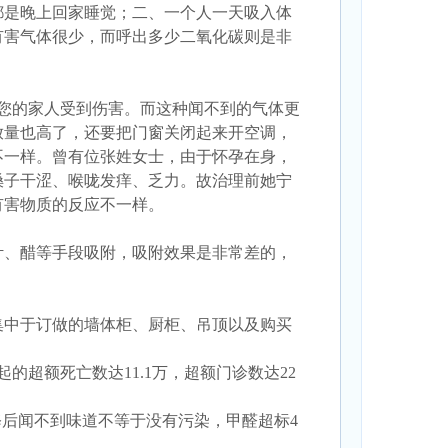
都是晚上回家睡觉；二、一个人一天吸入体
收有害气体很少，而呼出多少二氧化碳则是非
及您的家人受到伤害。而这种闻不到的气体更
放量也高了，还要把门窗关闭起来开空调，
不一样。曾有位张姓女士，由于怀孕在身，
，嗓子干涩、喉咙发痒、乏力。故治理前她宁
有害物质的反应不一样。
叶、醋等手段吸附，吸附效果是非常差的，
集中于订做的墙体柜、厨柜、吊顶以及购买
超额死亡数达11.1万，超额门诊数达22
修后闻不到味道不等于没有污染，甲醛超标4