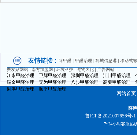
友情链接：
除甲醛
|
甲醛治理
|
郓城信息港
|
移动式
费发贴网站
|
南方加盟网
|
环境科技
|
宠物火化
|
广告网站
|
江永甲醛治理
卫辉甲醛治理
深圳甲醛治理
汇川甲醛治理
瑞金甲醛治理
无为甲醛治理
八步甲醛治理
高要甲醛治理
射洪甲醛治理
顺平甲醛治理
网站首页
醛博
鲁ICP备2021007656号-1
7*24小时客服热