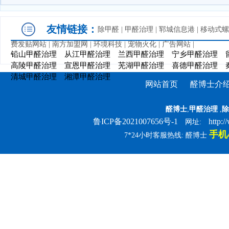
友情链接：
除甲醛
|
甲醛治理
|
郓城信息港
|
移动式螺
费发贴网站
|
南方加盟网
|
环境科技
|
宠物火化
|
广告网站
|
铅山甲醛治理
从江甲醛治理
兰西甲醛治理
宁乡甲醛治理
高陵甲醛治理
宣恩甲醛治理
芜湖甲醛治理
喜德甲醛治理
清城甲醛治理
湘潭甲醛治理
网站首页
醛博士介
醛博士
,
甲醛治理
,
除
鲁ICP备2021007656号-1
http:
网址:
手机4
7*24小时客服热线: 醛博士