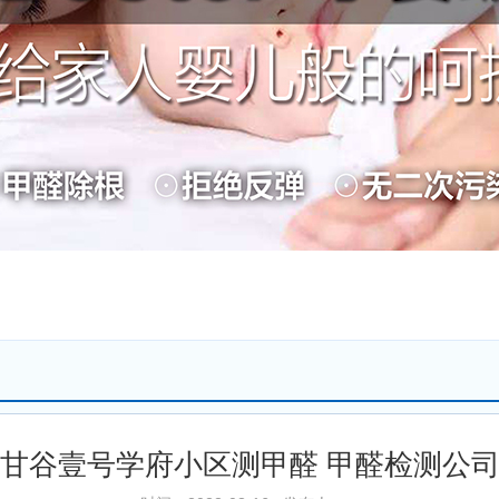
甘谷壹号学府小区测甲醛 甲醛检测公