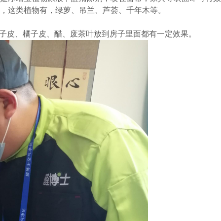
醛，这类植物有，绿萝、吊兰、芦荟、千年木等。
如柚子皮、橘子皮、醋、废茶叶放到房子里面都有一定效果。