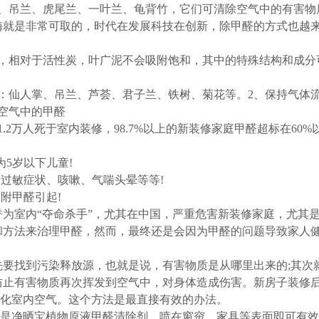
荟、吊兰、虎尾兰、一叶兰、龟背竹，它们可清除空气中的有害物
酶就是非常可取的，时代在发展科技在创新，除甲醛的方式也越
料，相对于活性炭，叶广泥不会吸附饱和，其中的特殊结构和成分
：
：仙人掌、吊兰、芦荟、君子兰、铁树、菊花等。2、保持气体
空气中的甲醛
2万人死于室内装修，98.7%以上的新装修家庭甲醛超标在60%
为5岁以下儿童!
醛过敏症状、咳嗽、气喘头晕等等!
附甲醛引起!
为室内“夺命杀手”，尤其在中国，严重危害新装修家庭，尤其是
和方法来治理甲醛，然而，最终还是会因为甲醛的问题导致家人
先要找到污染释放源，也就是说，有害物质是从哪里出来的;其次
防止有害物质再次挥发到空气中，对身体造成伤害。新房子装修
净化室内空气。这个方法是最直接有效的办法。
的是净晒宝植物原液甲醛清除剂，喷在窗帘，家具等表面即可有