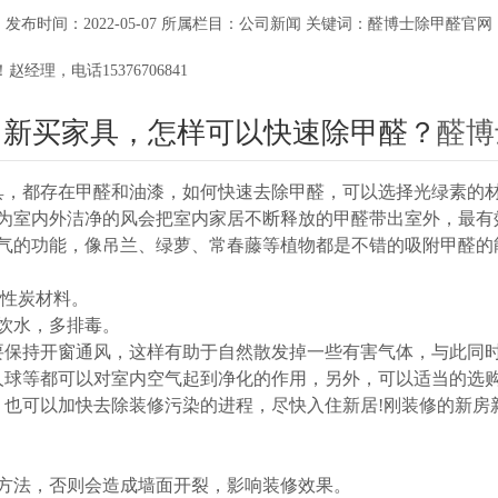
发布时间：2022-05-07 所属栏目：公司新闻 关键词：醛博士除甲醛官网
理，电话15376706841
，新买家具，怎样可以快速除甲醛？
醛博
具，都存在甲醛和油漆，如何快速去除甲醛，可以选择光绿素的
因为室内外洁净的风会把室内家居不断释放的甲醛带出室外，最有
空气的功能，像吊兰、绿萝、常春藤等植物都是不错的吸附甲醛的
活性炭材料。
饮水，多排毒。
要保持开窗通风，这样有助于自然散发掉一些有害气体，与此同
人球等都可以对室内空气起到净化的作用，另外，可以适当的选
，也可以加快去除装修污染的进程，尽快入住新居!刚装修的新房
和方法，否则会造成墙面开裂，影响装修效果。