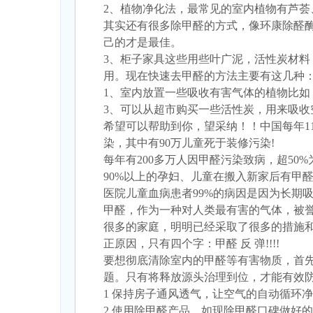
2、植物净化法，最常见的室内植物有芦
其实还有很多除甲醛的方式，像环康除醛
己的才是最佳。
3、柜子家具这些用些叶广泥，活性炭材
用。现在快速去甲醛的方法主要有这几种
1、室内放置一些吸收有害气体的植物比如
3、可以从超市购买一些活性炭，用来吸收
希望可以帮助到你，望采纳！！中国每年11.
染，其中有90万儿童死于装修污染!
每年有200多万人因甲醛污染致病，超50%
90%以上的孕妇、儿童在搬入新家后有甲
医院儿童血病患者99%的病因是因为长期吸
甲醛，作为一种对人类最有害的气体，被誉
很多的家庭，明明已经采取了很多的措施
正原因，只有四个字：甲醛 反 弹!!!!
要想彻底清除室内的甲醛等有害物质，首
题。只有将释放源头治理到位，才能有效
1 保持房子通风透气，让空气的自动循环
2 使用除甲醛产品，如现除甲醛口碑做好